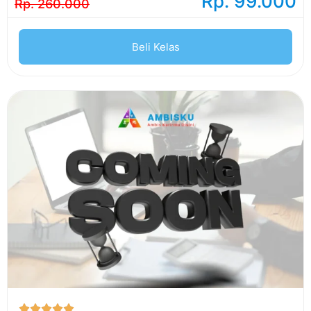
Rp. 99.000
Rp. 260.000
Beli Kelas




