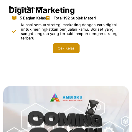
Freelance Academy
Digital Marketing
5 Bagian Kelas
Total 192 Subjek Materi
Kuasai semua strategi marketing dengan cara digital
untuk meningkatkan penjualan kamu. Skillset yang
sangat lengkap yang terbukti ampuh dengan strategi
terbaru
Cek Kelas