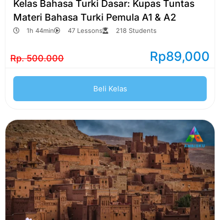
Kelas Bahasa Turki Dasar: Kupas Tuntas
Materi Bahasa Turki Pemula A1 & A2
1h 44min
47 Lessons
218 Students
Rp
89,000
Rp. 500.000
Beli Kelas