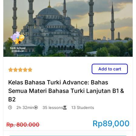
Add to cart





Kelas Bahasa Turki Advance: Bahas
Semua Materi Bahasa Turki Lanjutan B1 &
B2
2h 32min
35 lessons
13 Students
Rp
89,000
Rp. 800.000