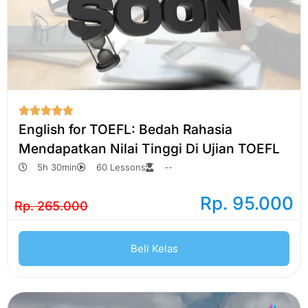





English for TOEFL: Bedah Rahasia
Mendapatkan Nilai Tinggi Di Ujian TOEFL
5h 30min
60 Lessons
--
Rp. 95.000
Rp. 265.000
Beli Kelas