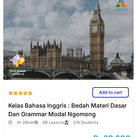
Add to cart





Kelas Bahasa Inggris : Bedah Materi Dasar
Dan Grammar Modal Ngomong
3h 28min
66 Lessons
216 Students