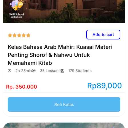
Add to cart





Kelas Bahasa Arab Mahir: Kuasai Materi
Penting Shorof & Nahwu Untuk
Memahami Kitab
2h 25min
35 Lessons
179 Students
Rp
89,000
Rp. 350.000
Beli Kelas