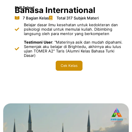
Skill School
Bahasa International
7 Bagian Kelas
Total 317 Subjek Materi
Belajar dasar ilmu kesehatan untuk kedokteran dan
psikologi modal untuk memulai kuliah. Dibimbing
langsung oleh para mentor yang berkompeten
Testimoni User
: "Materinya asik dan mudah dipahami.
Semenjak aku belajar di Brightedu, akhirnya aku lulus
ujian TOMER A2" Taris (Alumni Kelas Bahasa Turki
Dasar)
Cek Kelas