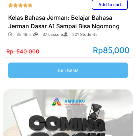
Add to cart





Kelas Bahasa Jerman: Belajar Bahasa
Jerman Dasar A1 Sampai Bisa Ngomong
3h 49min
37 Lessons
221 Students
Rp
85,000
Rp. 540.000
Beli Kelas